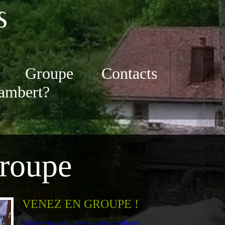
Groupe
Contacts
Lambert?
roupe
VENEZ EN GROUPE !
Cliquez ici pour voir nos propositions!