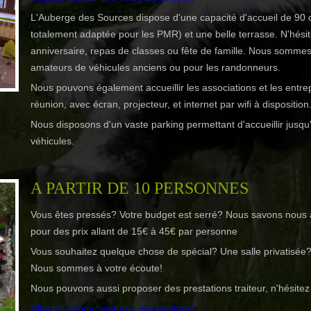
L'Auberge des Sources dispose d'une capacité d'accueil de 90 c
totalement adaptée pour les PMR) et une belle terrasse. N'hési
anniversaire, repas de classes ou fête de famille. Nous sommes
amateurs de véhicules anciens ou pour les randonneurs.
Nous pouvons également accueillir les associations et les entr
réunion, avec écran, projecteur, et internet par wifi à disposition
Nous disposons d'un vaste parking permettant d'accueillir jusq
véhicules.
A PARTIR DE 10 PERSONNES
Vous êtes pressés? Votre budget est serré? Nous savons nous 
pour des prix allant de 15€ à 45€ par personne
Vous souhaitez quelque chose de spécial? Une salle privatisée
Nous sommes à votre écoute!
Nous pouvons aussi proposer des prestations traiteur, n'hésitez
Cliquez ici pour voir nos propositions!